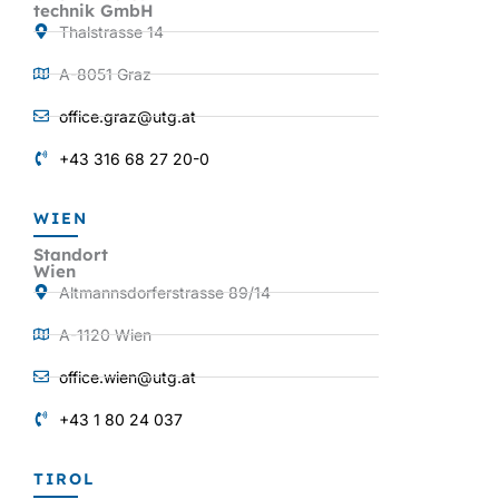
technik GmbH
Thalstrasse 14
A-8051 Graz
office.graz@utg.at
+43 316 68 27 20-0
WIEN
Standort
Wien
Altmannsdorferstrasse 89/14
A-1120 Wien
office.wien@utg.at
+43 1 80 24 037
TIROL