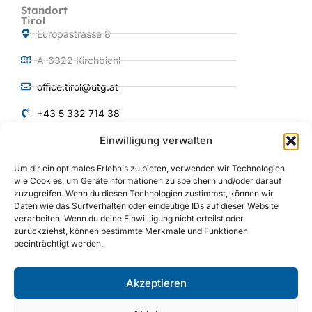
Standort
Tirol
Europastrasse 8
A-6322 Kirchbichl
office.tirol@utg.at
+43 5 332 714 38
Einwilligung verwalten
QUICKLINKS
Um dir ein optimales Erlebnis zu bieten, verwenden wir Technologien
Produkte und
wie Cookies, um Geräteinformationen zu speichern und/oder darauf
Services
zuzugreifen. Wenn du diesen Technologien zustimmst, können wir
Über uns
Daten wie das Surfverhalten oder eindeutige IDs auf dieser Website
verarbeiten. Wenn du deine Einwillligung nicht erteilst oder
Anlagenbau
zurückziehst, können bestimmte Merkmale und Funktionen
beeinträchtigt werden.
Maschinenbau
Referenzen
Akzeptieren
I
Y
L
n
o
i
s
u
n