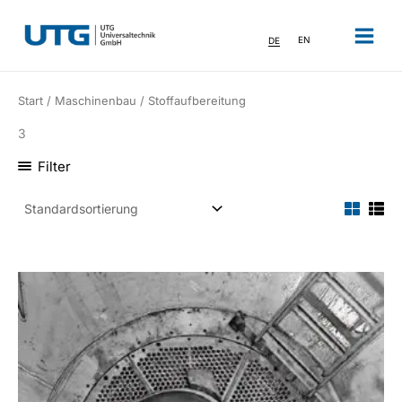
Zum
Inhalt
DE
EN
springen
Start
/
Maschinenbau
/ Stoffaufbereitung
3
Filter