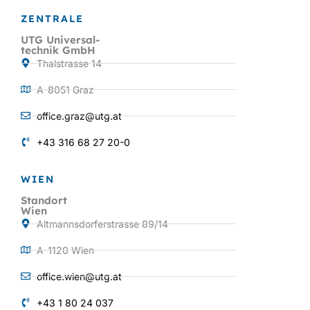
ZENTRALE
UTG Universal-
technik GmbH
Thalstrasse 14
A-8051 Graz
office.graz@utg.at
+43 316 68 27 20-0
WIEN
Standort
Wien
Altmannsdorferstrasse 89/14
A-1120 Wien
office.wien@utg.at
+43 1 80 24 037