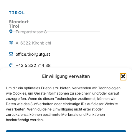
TIROL
Standort
Tirol
Europastrasse 8
A-6322 Kirchbichl
office.tirol@utg.at
+43 5 332 714 38
Einwilligung verwalten
QUICKLINKS
Um dir ein optimales Erlebnis zu bieten, verwenden wir Technologien
Produkte und
wie Cookies, um Geräteinformationen zu speichern und/oder darauf
Services
zuzugreifen. Wenn du diesen Technologien zustimmst, können wir
Über uns
Daten wie das Surfverhalten oder eindeutige IDs auf dieser Website
verarbeiten. Wenn du deine Einwillligung nicht erteilst oder
Anlagenbau
zurückziehst, können bestimmte Merkmale und Funktionen
beeinträchtigt werden.
Maschinenbau