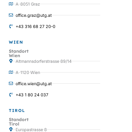
A-8051 Graz
office.graz@utg.at
+43 316 68 27 20-0
WIEN
Standort
Wien
Altmannsdorferstrasse 89/14
A-1120 Wien
office.wien@utg.at
+43 1 80 24 037
TIROL
Standort
Tirol
Europastrasse 8