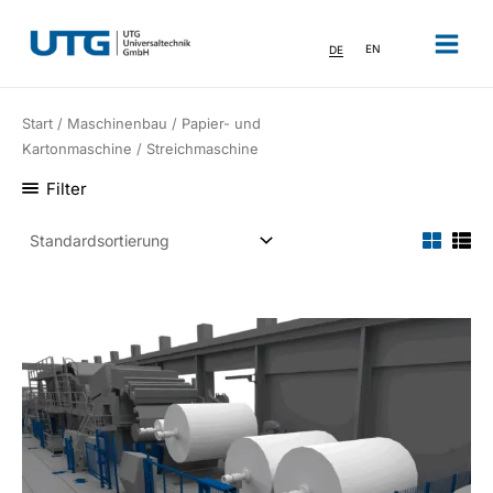
Zum
Inhalt
DE
EN
springen
Start
/
Maschinenbau
/
Papier- und
Kartonmaschine
/ Streichmaschine
Filter