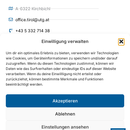
A-6322 Kirchbichl
office.tirol@utg.at
+43 5 332 714 38
Einwilligung verwalten
QUICKLINKS
Um dir ein optimales Erlebnis zu bieten, verwenden wir Technologien
Produkte und
wie Cookies, um Geräteinformationen zu speichern und/oder darauf
Services
zuzugreifen. Wenn du diesen Technologien zustimmst, können wir
Über uns
Daten wie das Surfverhalten oder eindeutige IDs auf dieser Website
verarbeiten. Wenn du deine Einwillligung nicht erteilst oder
Anlagenbau
zurückziehst, können bestimmte Merkmale und Funktionen
beeinträchtigt werden.
Maschinenbau
Referenzen
Akzeptieren
I
Y
L
n
o
i
s
u
n
Ablehnen
t
t
k
a
u
e
g
b
d
Einstellungen ansehen
© 2025 | UTG Universaltechnik GmbH
r
e
i