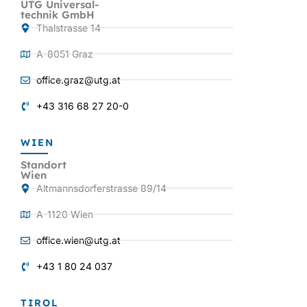
UTG Universal-
technik GmbH
Thalstrasse 14
A-8051 Graz
office.graz@utg.at
+43 316 68 27 20-0
WIEN
Standort
Wien
Altmannsdorferstrasse 89/14
A-1120 Wien
office.wien@utg.at
+43 1 80 24 037
TIROL