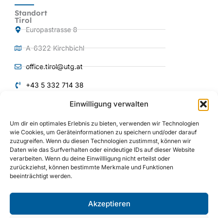
Standort
Tirol
Europastrasse 8
A-6322 Kirchbichl
office.tirol@utg.at
+43 5 332 714 38
Einwilligung verwalten
QUICKLINKS
Um dir ein optimales Erlebnis zu bieten, verwenden wir Technologien
Produkte und
wie Cookies, um Geräteinformationen zu speichern und/oder darauf
Services
zuzugreifen. Wenn du diesen Technologien zustimmst, können wir
Über uns
Daten wie das Surfverhalten oder eindeutige IDs auf dieser Website
verarbeiten. Wenn du deine Einwillligung nicht erteilst oder
Anlagenbau
zurückziehst, können bestimmte Merkmale und Funktionen
beeinträchtigt werden.
Maschinenbau
Referenzen
Akzeptieren
I
Y
L
n
o
i