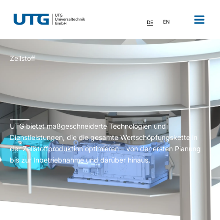
Zum
Inhalt
DE
EN
springen
Zellstoff
UTG bietet maßgeschneiderte Technologien und
Dienstleistungen, die die gesamte Wertschöpfungskette in
der Zellstoffproduktion optimieren – von der ersten Planung
bis zur Inbetriebnahme und darüber hinaus.