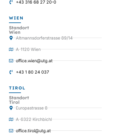
+43 316 68 27 20-0
WIEN
Standort
Wien
Altmannsdorferstrasse 89/14
A-1120 Wien
office.wien@utg.at
+43 1 80 24 037
TIROL
Standort
Tirol
Europastrasse 8
A-6322 Kirchbichl
office.tirol@utg.at