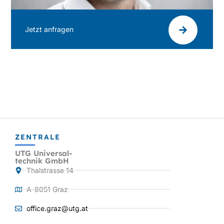
Jetzt anfragen
ZENTRALE
UTG Universal-
technik GmbH
Thalstrasse 14
A-8051 Graz
office.graz@utg.at